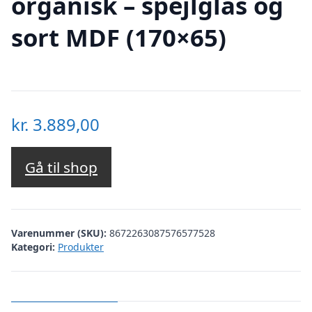
organisk – spejlglas og
sort MDF (170×65)
kr.
3.889,00
Gå til shop
Varenummer (SKU):
8672263087576577528
Kategori:
Produkter