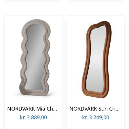
NORDVÄRK Mia Cheval gulvspejl, organisk – spejlglas og beige MDF (170×65)
NORDVÄRK Sun Cheval gulvspejl, organisk – spejlglas og rød MDF (170×65)
kr.
3.889,00
kr.
3.249,00