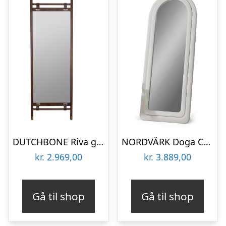
DUTCHBONE Riva gulvspejl, rektangulær – spejlglas og brun bøgetræ (180×60)
NORDVÄRK Doga Cheval gulvspejl, rektangulær – spejlglas og creme MDF (170×65)
kr.
2.969,00
kr.
3.889,00
Gå til shop
Gå til shop