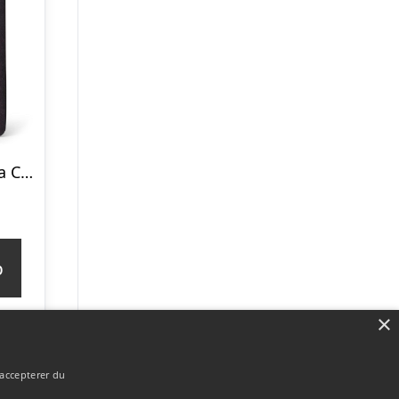
NORDVÄRK Doga Cheval gulvspejl, rektangulær – spejlglas og sort MDF (170×65)
p
×
 accepterer du