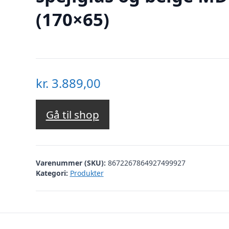
(170×65)
kr.
3.889,00
Gå til shop
Varenummer (SKU):
8672267864927499927
Kategori:
Produkter