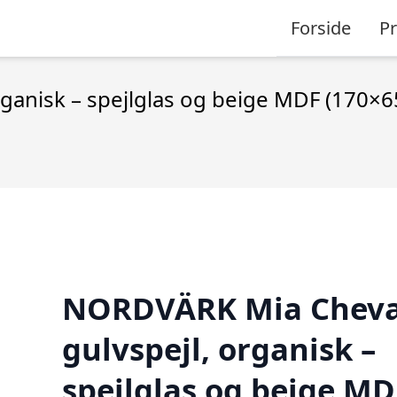
Forside
P
ganisk – spejlglas og beige MDF (170×6
NORDVÄRK Mia Cheva
gulvspejl, organisk –
spejlglas og beige MD