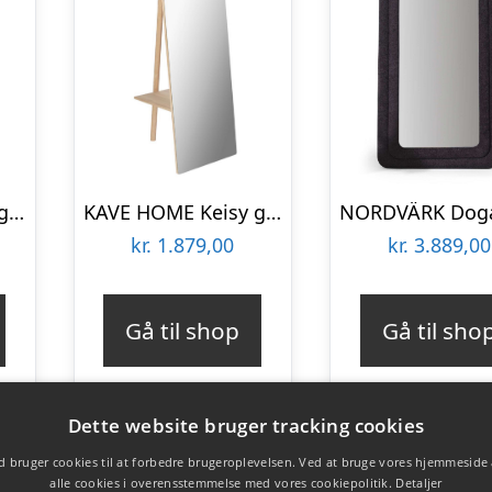
DUTCHBONE Riva gulvspejl, rektangulær – spejlglas og brun bøgetræ (180×60)
KAVE HOME Keisy gulvspejl, m. bøjlestang og hylde – spejlglas og natur træ (45×160)
kr.
1.879,00
kr.
3.889,00
Gå til shop
Gå til sho
Dette website bruger tracking cookies
 bruger cookies til at forbedre brugeroplevelsen. Ved at bruge vores hjemmeside
alle cookies i overensstemmelse med vores cookiepolitik.
Detaljer