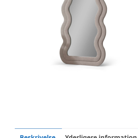
Beskrivelse
Yderligere information